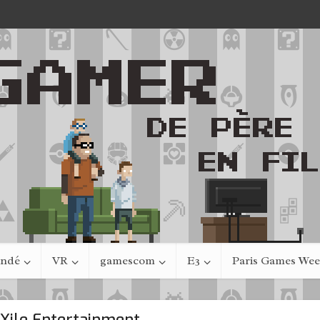
indé
VR
gamescom
E3
Paris Games We
nXile Entertainment