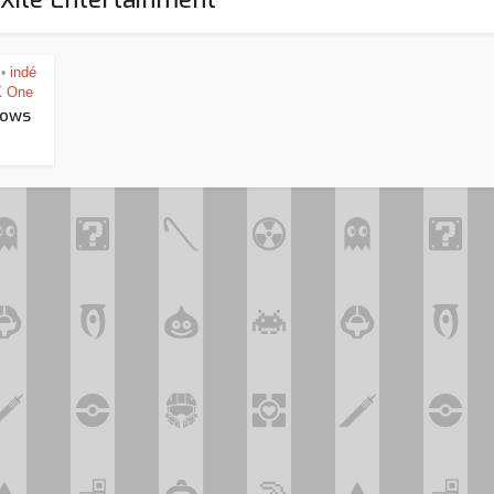
indé
•
 One
rows
Assassin’s Creed Black F
king for Fael