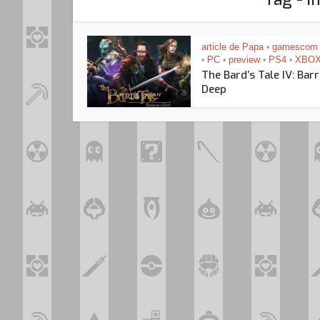
article de Papa
gamescom
•
PC
preview
PS4
XBOX
•
•
•
•
The Bard’s Tale IV: Bar
Deep
Loo