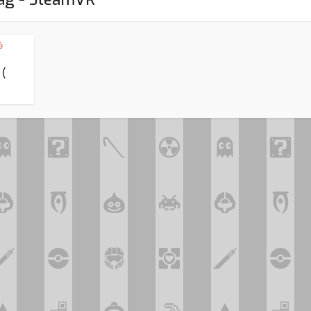
é
 (
Assassin’s Creed Black F
king for Fael