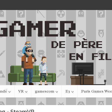
indé
VR
gamescom
E3
Paris Games We
ag - SteamVR