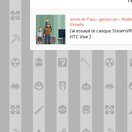
article de Papa
gamescom
Réalit
•
•
Virtuelle
j’ai essayé le casque SteamVR
HTC Vive )
Loo