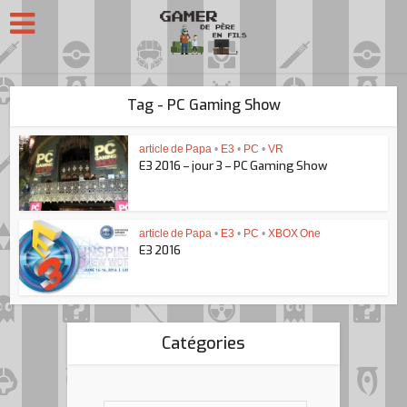
Tag - PC Gaming Show
article de Papa
•
E3
•
PC
•
VR
E3 2016 – jour 3 – PC Gaming Show
article de Papa
•
E3
•
PC
•
XBOX One
E3 2016
Catégories