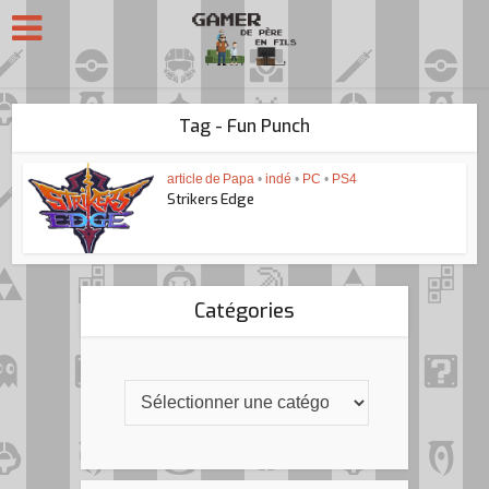
Tag - Fun Punch
article de Papa
•
indé
•
PC
•
PS4
Strikers Edge
Catégories